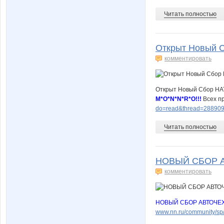
Читать полностью
Открыт Новый С
комментировать
Открыт Новый Сбор НА
M*O*N*N*R*O!!!
Всех п
do=read&thread=288909
Читать полностью
НОВЫЙ СБОР АВ
комментировать
НОВЫЙ СБОР АВТОЧЕХЛ
www.nn.ru/community/s