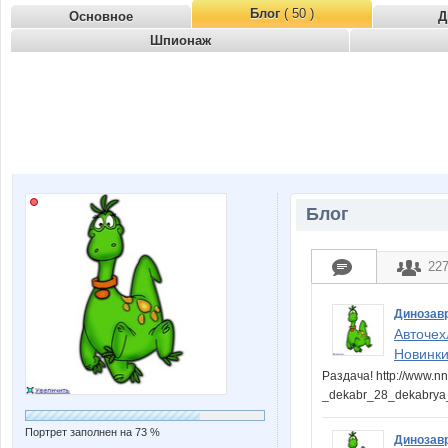
Блог
( 50 )
Основное
Д
Шпионаж
Блог
22
Динозав
Авточех
Новинки
Раздача! http://www.nn
_dekabr_28_dekabrya
Портрет заполнен на 73 %
Динозав