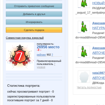
НОВЫЙ 
Отправить приватное сообщение
РАЗДАЧИ!!
_avgust_17_sentyabry
Добавить в друзья
Игнорировать
Динозав
НАТУРАЛ
Сделать подарок
Раздачи! 
do=read&thread=285
Совместная покупка: взрослый
популярность:
26956 место
Динозав
-3 ↓
АВТОЧЕХ
рейтинг
902
?
Раздачи! 
Привилегированный
do=read&thread=285
пользователь
7
уровня
yata1987
АВТОЧЕХ
ДВ!Когда
Статистика портрета:
Читать полностью
сейчас просматривают портрет - 0
зарегистрированные пользователи
посетившие портрет за 7 дней - 0