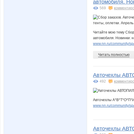
автомобиля. Нов
569
комментир
Читайте мою тему Сбор
автомобиля. Новинки: н
www.nn.ru/community/sp/m
Читать полностью
Авточехлы АВТ
492
комментир
Авточехлы А*В*Т*О*П*И
www.nn.ru/community/sp
Авточехлы АВТО