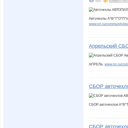
560
комментир
Авточехлы А*В*Т*О*П*И*
www.nn.ru/community/s
Апрельский СБО
АПРЕЛЬ:
www.nn.ru/com
СБОР авточехл
СБОР авточехлов А*В*Т
СБОР авточехло